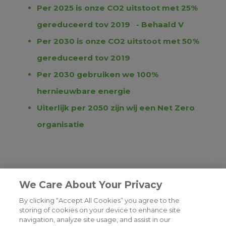
Per 2025 is onze CO2 uitstoot met 25%
gereduceerd tov 2019 - Behaald V
Per 2030 is onze CO2 uitstoot met 50%
gereduceerd tov 2019
Per 2030 gebruiken we 100%
hernieuwbare energie
Uiterlijk per 2050 zijn wij een Net Zero
organisatie
We Care About Your Privacy
By clicking “Accept All Cookies” you agree to the
storing of cookies on your device to enhance site
navigation, analyze site usage, and assist in our